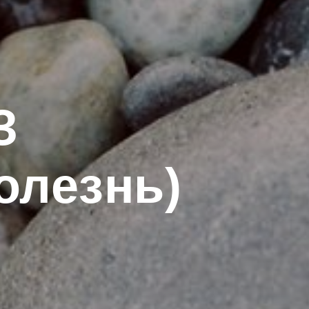
З
олезнь)