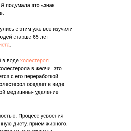
 Я подумала это «знак
е.
улись с этим уже все изучили
людей старше 65 лет
иета
.
й в воде
холестерол
холестерола в желчи- это
ется с его переработкой
олестерол оседает в виде
ной медицины- удаление
ностью. Процесс усвоения
нную диету, прием жирного,