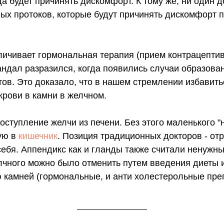
да будет причинять дискомфорт. К тому же, ни один д
х протоков, которые будут причинять дискомфорт 
ичивает гормональная терапия (прием контрацептиво
андал разразился, когда появились случаи образова
ов. Это доказало, что в нашем стремлении избавить
крови в камни в желчном.
ступление желчи из печени. Без этого маленького "н
ую в
кишечник
. Позиция традиционных докторов - от
себя. Аппендикс как и гланды также считали ненужн
лчного можно было отменить путем введения диеты 
камней (гормональные, и анти холестерольные пре