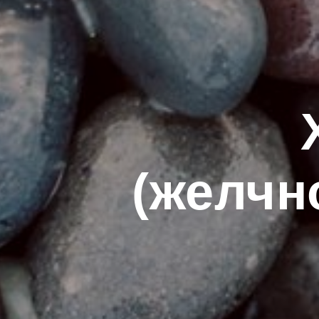
(желчн