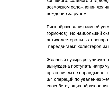
копченого, соленого и тд всег
возможном осложнении желчны
вождение за рулем.
Риск образования камней увел
гормонов). Но наибольший ск
антихолестерольных препарат
"передвигаем" холестерол из 
Желчный пузырь регулирует по
вынуждена поступать напрям
орган ничем не оправдывает 
3/4 операций по удалению же
способствующих образованию 