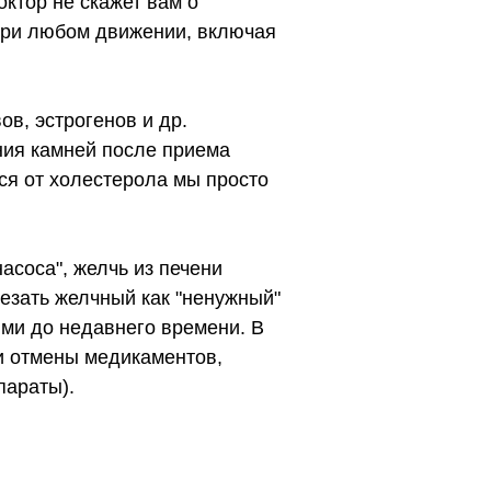
октор не скажет вам о
при любом движении, включая
в, эстрогенов и др.
ния камней после приема
ся от холестерола мы просто
асоса", желчь из печени
резать желчный как "ненужный"
ыми до недавнего времени. В
и отмены медикаментов,
параты).