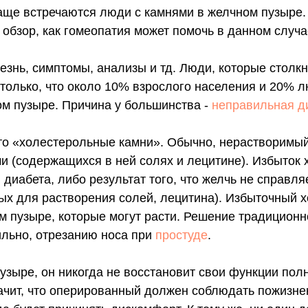
аще встречаются люди с камнями в желчном пузыре.
обзор, как гомеопатия может помочь в данном случа
езнь, симптомы, анализы и тд. Люди, которые столкн
 только, что около 10% взрослого населения и 20% 
м пузыре. Причина у большинства -
неправильная д
это «холестерольные камни». Обычно, нерастворимы
и (содержащихся в ней солях и лецитине). Избыток 
диабета, либо результат того, что желчь не справля
х для растворения солей, лецитина). Избыточный х
м пузыре, которые могут расти. Решение традицион
ильно, отрезанию носа при
простуде
.
узыре, он никогда не восстановит свои функции пол
начит, что оперированный должен соблюдать пожизне