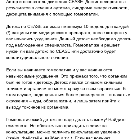
Автор и основатель движения CEASE. Достиг невероятных
результатов в лечении аутизма, синдрома гиперактивности,
дефицита внимания с помощью гомеопатии.
Детокс по CEASE занимает минимум 10 недель для каждой
(!) вакцины или медицинского препарата, после которого у
вас начались ухудшения. Данный детокс необходимо делать
под наблюдением специалиста. Гомеопат же и решает
нужен ли вам детокс по CEASE или достаточно будет
конституционального лечения.
Если вы начинаете гомеопатию и у вас начинаются
невыносимые ухудшения. Это признаки того, что организм
был не готов к детоксу. Детокс явился слишком сильным
толчком и организм не может сразу со всем справиться. В
этом случае, надо двигаться более размеренно – и начать с
окружения – еды, образа жизни, и лишь затем прийти к
выводу токсинов из организма.
Гомеопатический детокс не надо делать самому! Найдите
гомеопата. Не обязательно приходить в офис на
консультацию, можно получить консультацию удаленно
(скайп, фейстайм, вайбер и т.д.). Если вас волнует