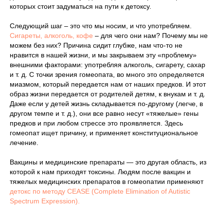
которых стоит задуматься на пути к детоксу.
Следующий шаг – это что мы носим, и что употребляем.
Сигареты, алкоголь, кофе
– для чего они нам? Почему мы не
можем без них? Причина сидит глубже, нам что-то не
нравится в нашей жизни, и мы закрываем эту «проблему»
внешними факторами: употребляя алкоголь, сигарету, сахар
и т. д. С точки зрения гомеопата, во много это определяется
миазмом, который передается нам от наших предков. И этот
образ жизни передается от родителей детям, к внукам и т. д.
Даже если у детей жизнь складывается по-другому (легче, в
другом темпе и т. д.), они все равно несут «тяжелые» гены
предков и при любом стрессе это проявляется. Здесь
гомеопат ищет причину, и применяет конституциональное
лечение.
Вакцины и медицинские препараты — это другая область, из
которой к нам приходят токсины. Людям после вакцин и
тяжелых медицинских препаратов в гомеопатии применяют
детокс по методу CEASE (Complete Elimination of Autistic
Spectrum Expression).