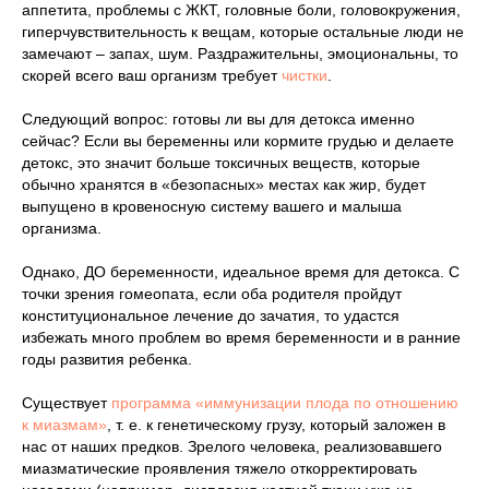
аппетита, проблемы с ЖКТ, головные боли, головокружения,
гиперчувствительность к вещам, которые остальные люди не
замечают – запах, шум. Раздражительны, эмоциональны, то
скорей всего ваш организм требует
чистки
.
Следующий вопрос: готовы ли вы для детокса именно
сейчас? Если вы беременны или кормите грудью и делаете
детокс, это значит больше токсичных веществ, которые
обычно хранятся в «безопасных» местах как жир, будет
выпущено в кровеносную систему вашего и малыша
организма.
Однако, ДО беременности, идеальное время для детокса. С
точки зрения гомеопата, если оба родителя пройдут
конституциональное лечение до зачатия, то удастся
избежать много проблем во время беременности и в ранние
годы развития ребенка.
Существует
программа «иммунизации плода по отношению
к миазмам»
, т. е. к генетическому грузу, который заложен в
нас от наших предков. Зрелого человека, реализовавшего
миазматические проявления тяжело откорректировать