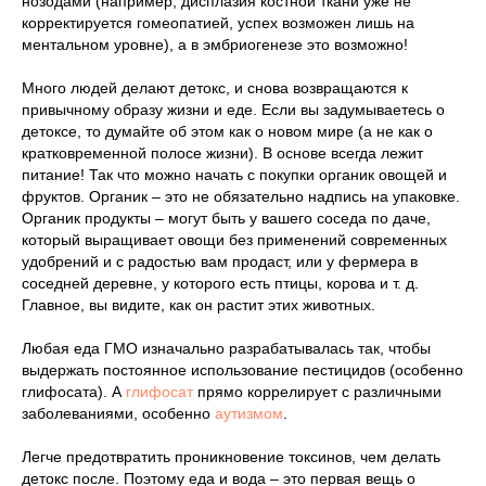
нозодами (например, дисплазия костной ткани уже не
корректируется гомеопатией, успех возможен лишь на
ментальном уровне), а в эмбриогенезе это возможно!
Много людей делают детокс, и снова возвращаются к
привычному образу жизни и еде. Если вы задумываетесь о
детоксе, то думайте об этом как о новом мире (а не как о
кратковременной полосе жизни). В основе всегда лежит
питание! Так что можно начать с покупки органик овощей и
фруктов. Органик – это не обязательно надпись на упаковке.
Органик продукты – могут быть у вашего соседа по даче,
который выращивает овощи без применений современных
удобрений и с радостью вам продаст, или у фермера в
соседней деревне, у которого есть птицы, корова и т. д.
Главное, вы видите, как он растит этих животных.
Любая еда ГМО изначально разрабатывалась так, чтобы
выдержать постоянное использование пестицидов (особенно
глифосата). А
глифосат
прямо коррелирует с различными
заболеваниями, особенно
аутизмом
.
Легче предотвратить проникновение токсинов, чем делать
детокс после. Поэтому еда и вода – это первая вещь о